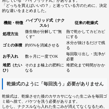
用している「ハイブリッド式」があります。
「どっちを買えばいいの？」と迷っている方のために、決定
的な違いをまとめました。
ハイブリッド式（ナク
機能・特徴
従来の乾燥式
スル）
微生物が分解して”無
熱で乾かしてカピカピ
処理方法
くす”
にする
水分が抜けるだけで残
ゴミの体積
約95%を消滅させる
る
毎回取り出し・洗浄が
お手入れ
数ヶ月に一度でOK
必要
堆肥（たい
そのまま極上の肥料に
堆肥化まで時間がかか
ひ）
なる
る
乾燥式のように「毎回洗う」必要がありません
乾燥式は、乾燥させた後のカサカサになった生ごみを毎回ゴ
ミ箱へ捨て、バケツを洗う必要があります。
しかし、ナクスルなら入れた生ごみが消えてなくなるため、