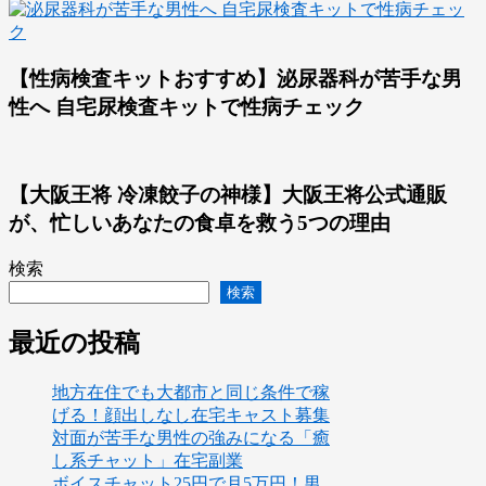
【性病検査キットおすすめ】泌尿器科が苦手な男
性へ 自宅尿検査キットで性病チェック
【大阪王将 冷凍餃子の神様】大阪王将公式通販
が、忙しいあなたの食卓を救う5つの理由
検索
検索
最近の投稿
地方在住でも大都市と同じ条件で稼
げる！顔出しなし在宅キャスト募集
対面が苦手な男性の強みになる「癒
し系チャット」在宅副業
ボイスチャット25円で月5万円！男