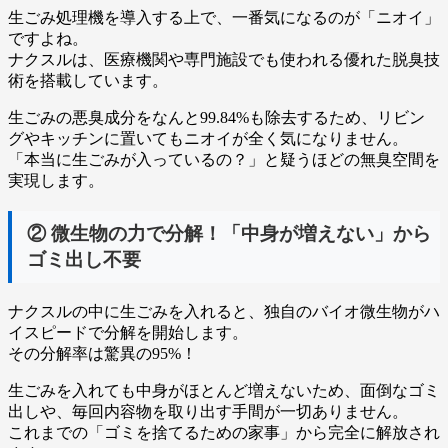
生ごみ処理機を導入する上で、一番気になるのが「ニオイ」
ですよね。
ナクスルは、医療機関や専門施設でも使われる優れた脱臭技
術を搭載しています。
生ごみの悪臭成分をなんと99.84%も除去
するため、リビン
グやキッチンに置いてもニオイが全く気になりません。
「本当に生ごみが入っているの？」と疑うほどの無臭空間を
実現します。
② 微生物の力で分解！「中身が増えない」から
ゴミ出し不要
ナクスルの中に生ごみを入れると、独自のバイオ微生物がハ
イスピードで分解を開始します。
その
分解率は驚異の95%！
生ごみを入れても中身がほとんど増えないため、
面倒なゴミ
出しや、毎回内容物を取り出す手間が一切ありません。
これまでの「ゴミを捨てるための家事」から完全に解放され