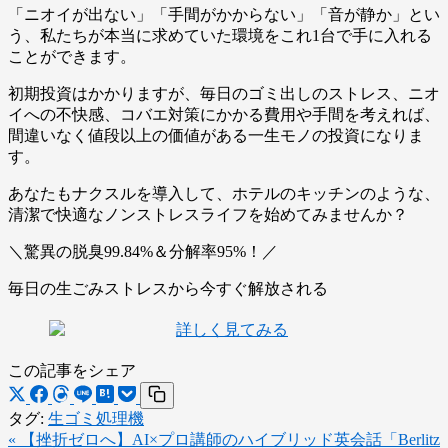
「ニオイが出ない」「手間がかからない」「音が静か」
とい
う、私たちが本当に求めていた環境をこれ1台で手に入れる
ことができます。
初期投資はかかりますが、毎日のゴミ出しのストレス、ニオ
イへの不快感、コバエ対策にかかる費用や手間を考えれば、
間違いなく値段以上の価値がある一生モノの投資
になりま
す。
あなたもナクスルを導入して、ホテルのキッチンのような、
清潔で快適なノンストレスライフを始めてみませんか？
＼驚異の脱臭99.84%＆分解率95%！／
毎日の生ごみストレスから今すぐ解放される
この記事をシェア
タグ:
生ゴミ処理機
« 【挫折ゼロへ】AI×プロ講師のハイブリッド英会話「Berlitz