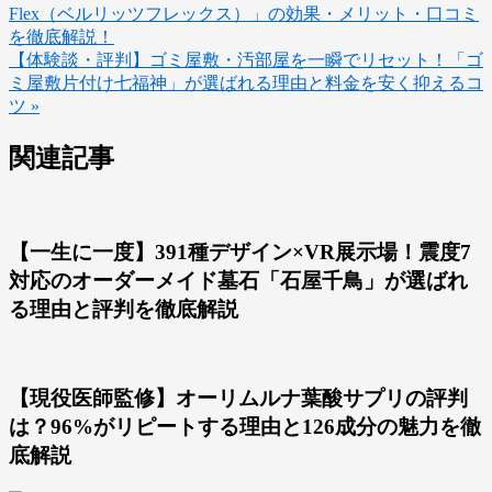
Flex（ベルリッツフレックス）」の効果・メリット・口コミ
を徹底解説！
【体験談・評判】ゴミ屋敷・汚部屋を一瞬でリセット！「ゴ
ミ屋敷片付け七福神」が選ばれる理由と料金を安く抑えるコ
ツ »
関連記事
【一生に一度】391種デザイン×VR展示場！震度7
対応のオーダーメイド墓石「石屋千鳥」が選ばれ
る理由と評判を徹底解説
【現役医師監修】オーリムルナ葉酸サプリの評判
は？96%がリピートする理由と126成分の魅力を徹
底解説