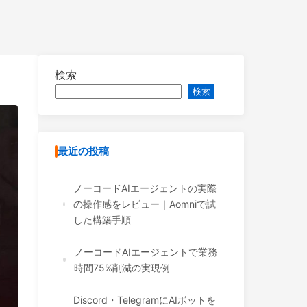
検索
検索
最近の投稿
ノーコードAIエージェントの実際
の操作感をレビュー｜Aomniで試
した構築手順
ノーコードAIエージェントで業務
時間75%削減の実現例
Discord・TelegramにAIボットを