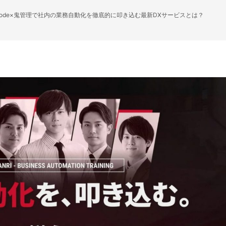
 Code×鬼管理で社内の業務自動化を徹底的に叩き込む最新DXサービスとは？