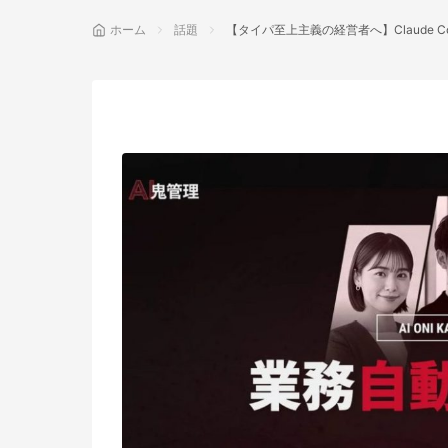
ホーム
話題
【タイパ至上主義の経営者へ】Claude
話題