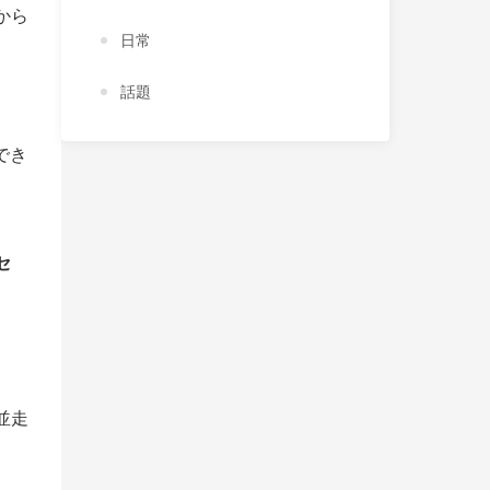
から
日常
話題
でき
セ
並走