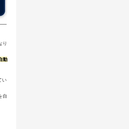
なり
自動
てい
を自