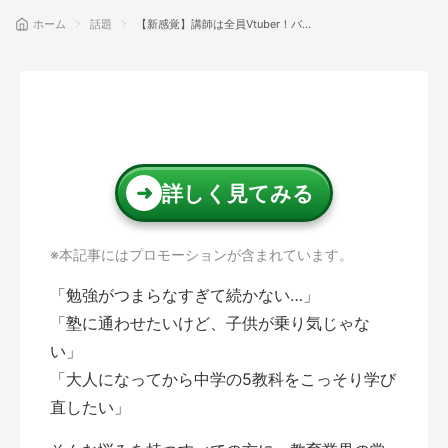
ホーム
話題
【新感覚】講師は全員Vtuber！バー
チャル学習塾Wish（ウィッシュ）で
勉強が「娯楽」に変わる理由を徹底
解説
話題
詳しく見てみる
➜
※本記事にはプロモーションが含まれています。
「勉強がつまらなすぎて続かない…」
「塾に通わせたいけど、子供が乗り気じゃな
い」
「大人になってから中学の5教科をこっそり学び
直したい」