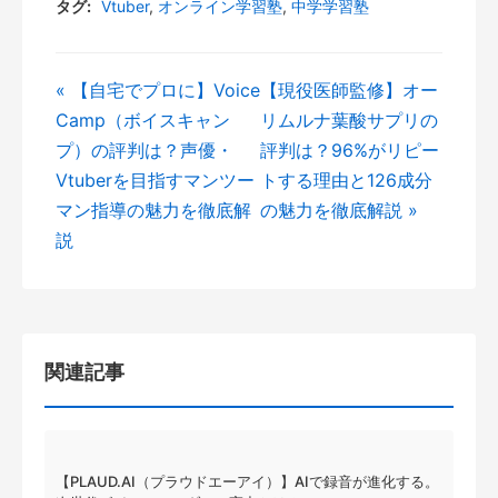
タグ:
Vtuber
,
オンライン学習塾
,
中学学習塾
« 【自宅でプロに】Voice
【現役医師監修】オー
Camp（ボイスキャン
リムルナ葉酸サプリの
プ）の評判は？声優・
評判は？96%がリピー
Vtuberを目指すマンツー
トする理由と126成分
マン指導の魅力を徹底解
の魅力を徹底解説 »
説
関連記事
【PLAUD.AI（プラウドエーアイ）】AIで録音が進化する。