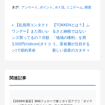
タグ:
アンケート
,
ポイント
,
ポイ活
,
ミニゲーム
,
懸賞
« 【乱視用コンタクト
【TOKKENとは？】ふ
ワンデー】まだ高いレ
るさと納税ではない
ンズ買ってるの？月額
「地域の権利」を買
3,100円のdicon(ダイコ
う。富裕層が注目する
ン)で節約革命
新しい資産のカタチ »
関連記事
【2026年最新】SNSフォローで稼ぐポイ活アプリ「ポイテ