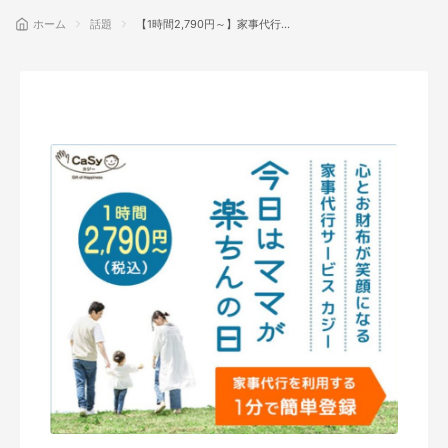
ホーム
話題
【1時間2,790円～】家事代行
CaSy(カジー)が、忙しいあなたの人
生を変える5つの理由
話題